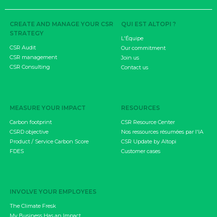
CREATE AND MANAGE YOUR CSR
QUI EST ALTOPI ?
STRATEGY
L'Équipe
CSR Audit
Our commitment
CSR management
Join us
CSR Consulting
Contact us
MEASURE YOUR IMPACT
RESOURCES
Carbon footprint
CSR Resource Center
CSRD objective
Nos ressources résumées par l'IA
Product / Service Carbon Score
CSR Update by Altopi
FDES
Customer cases
INVOLVE YOUR EMPLOYEES
The Climate Fresk
My Business Has an Impact