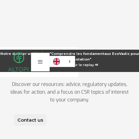
Notre dernier webinaire : "Comprendre les fondamentaux EcoVadis pour
CSR Resource
Cen
notation"
⏯️
Voir le replay ⏯️
Discover our resources: advice, regulatory updates,
ideas for action, and a focus on CSR topics of interest
to your company.
Contact us