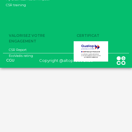
CSR training
VALORISEZ VOTRE
CERTIFICAT
ENGAGEMENT
CSR Report
EcoVadis rating
CGU
Copyright @altopi.eco 2026