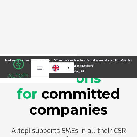
Sustainable
Notre dernier webinaire : "Comprendre les fondamentaux EcoVadis
pour améliorer sa notation"
⏯️
Voir le replay ⏯️
solutions
‍for
committed
companies‍
Altopi supports SMEs in all their CSR