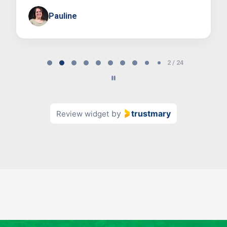
Pauline
Page
2 / 24
2
of
24
by
trustmary
Review widget