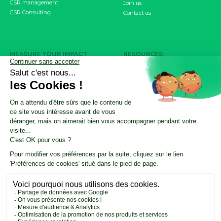
CSR management
Join us
CSR Consulting
Contact us
MEASURE YOUR IMPACT
RESOURCES
Carbon footprint
CSR Resource Center
CSRD objective
Nos ressources résumées par l'IA
Product / Service Carbon Score
CSR Update by Altopi
FDES
Customer cases
INVOLVE YOUR EMPLOYEES
The Climate Fresk
My Business Has an Impact
CSR training