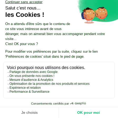
APPELEZ-NOUS !
CREATE AND MANAGE YOUR CSR
QUI EST ALTOPI ?
STRATEGY
L'Équipe
CSR Audit
Our commitment
CSR management
Join us
CSR Consulting
Contact us
MEASURE YOUR IMPACT
RESOURCES
Carbon footprint
CSR Resource Center
CSRD objective
Nos ressources résumées par l'IA
Product / Service Carbon Score
CSR Update by Altopi
FDES
Customer cases