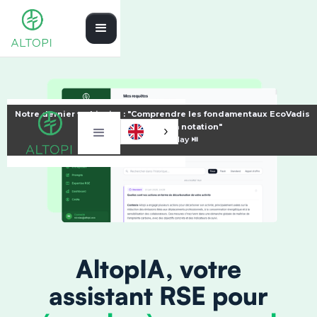
Notre dernier webinaire : "Comprendre les fondamentaux EcoVadis
pour améliorer sa notation"
⏯️
Voir le replay ⏯️
AltopIA, votre
assistant RSE pour