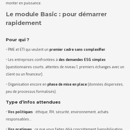
monter en puissance.
Le module Basic : pour démarrer
rapidement
Pour qui ?
• PME et ETI qui veulent un
premier cadre sans complexifier
.
• Les entreprises confrontées à
des demandes ESG simples
(questionnaires courts, attentes de niveau 1, premiers échanges avec un
client ou un financeur).
• Organisation encore en
phase de mise en place
(données dispersées,
peu de processus formalisés).
Type d’infos attendues
•
Vos politiques
: éthique, RH, sécurité, environnement, achats
responsables…
•
Vos pratiques
: ce que vous faites déjà concrètement (sensibilisation,