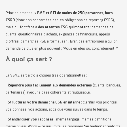
Principalement aux
PME et ETI de moins de 250 personnes, hors
CSRD
(donc non concernées par les obligations de reporting ESRS),
mais qui font face à
des attentes ESG qui montent
: demandes de
clients, questionnaires d’achats, exigences de financeurs, appels
d’offres, démarches RSE à formaliser… Bref, des entreprises à qui on
demande de plus en plus souvent : “Vous en êtes où, concrètement ?”
À quoi ça sert ?
La VSME sert à trois choses très opérationnelles :
•
Répondre plus facilement aux demandes externes
(clients, banques,
partenaires) avec une base cohérente et réutilisable.
•
Structurer votre démarche ESG en interne
: clarifier vos priorités,
vos données, vos actions, et ce que vous suivez dans le temps.
•
Standardiser vos réponses
: même langage, mêmes définitions,
même niveau d’info — ce qui limite les réponses “au feeling” et renforce