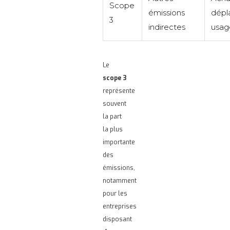
Scope
émissions
dépl
3
indirectes
usag
Le
scope 3
représente
souvent
la part
la plus
importante
des
émissions,
notamment
pour les
entreprises
disposant