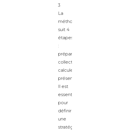
3
La
méthodologie
suit 4
étapes
:
préparer,
collecter,
calculer,
présenter
Il est
essentiel
pour
définir
une
stratégie