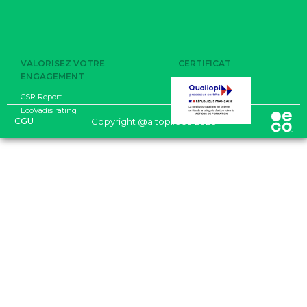
VALORISEZ VOTRE
CERTIFICAT
ENGAGEMENT
CSR Report
EcoVadis rating
CGU
Copyright @altopi.eco 2026