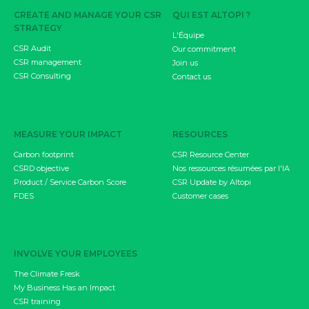
CREATE AND MANAGE YOUR CSR
QUI EST ALTOPI ?
STRATEGY
L'Équipe
CSR Audit
Our commitment
CSR management
Join us
CSR Consulting
Contact us
MEASURE YOUR IMPACT
RESOURCES
Carbon footprint
CSR Resource Center
CSRD objective
Nos ressources résumées par l'IA
Product / Service Carbon Score
CSR Update by Altopi
FDES
Customer cases
INVOLVE YOUR EMPLOYEES
The Climate Fresk
My Business Has an Impact
CSR training