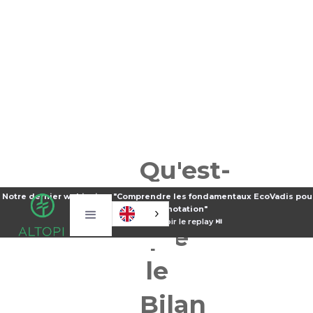
Qu'est-
ce
Notre dernier webinaire : "Comprendre les fondamentaux EcoVadis pour
notation"
⏯️
Voir le replay ⏯️
que
le
Bilan