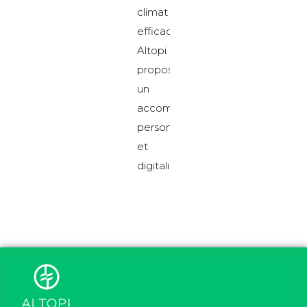
climat
efficace
Altopi
propose
un
accompagnement
personnalisé
et
digitalisé