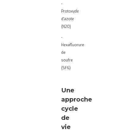
-
Protoxyde
d'azote
(N2O)
-
Hexafluorure
de
soufre
(SF6)
Une
approche
cycle
de
vie