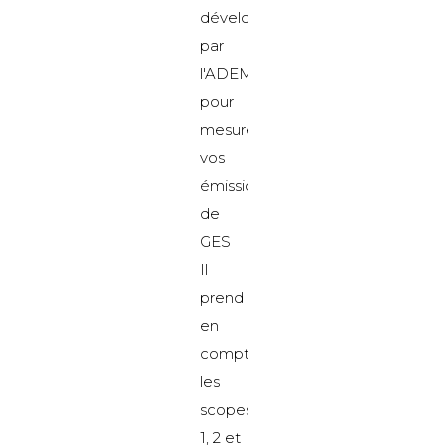
développé
par
l'ADEME
pour
mesurer
vos
émissions
de
GES
Il
prend
en
compte
les
scopes
1, 2 et