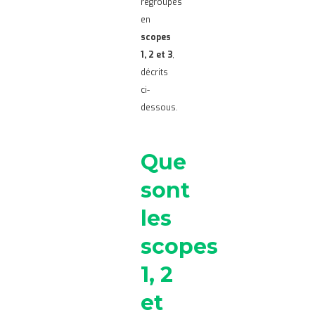
regroupés
en
scopes
1, 2 et 3
,
décrits
ci-
dessous.
Que
sont
les
scopes
1, 2
et