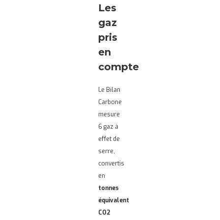
Les
gaz
pris
en
compte
Le Bilan
Carbone
mesure
6 gaz à
effet de
serre,
convertis
en
tonnes
équivalent
CO2