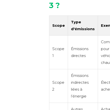
3 ?
Type
Scope
Exe
d'émissions
Comb
Scope
Émissions
pour 
1
directes
véhic
chau
Émissions
Scope
indirectes
Élect
2
liées à
ache
l’énergie
Autres
Acha