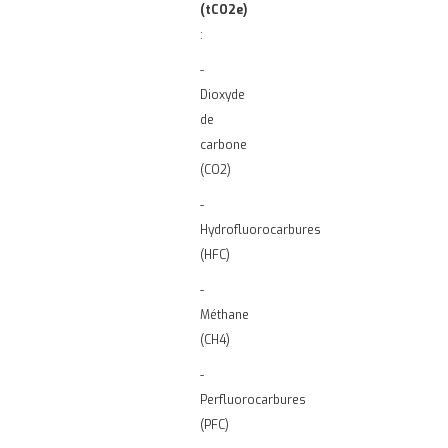
(tCO2e)
:
-
Dioxyde
de
carbone
(CO2)
-
Hydrofluorocarbures
(HFC)
-
Méthane
(CH4)
-
Perfluorocarbures
(PFC)