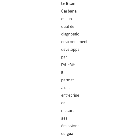
Le
Bilan
Carbone
est un
outil de
diagnostic
environnemental
développé
par
l'ADEME.
Il
permet
à une
entreprise
de
mesurer
ses
émissions
de
gaz