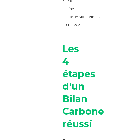
d'une
chaîne
d'approvisionnement
complexe.
Les
4
étapes
d'un
Bilan
Carbone
réussi