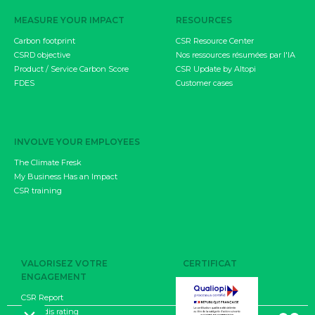
MEASURE YOUR IMPACT
RESOURCES
Carbon footprint
CSR Resource Center
CSRD objective
Nos ressources résumées par l'IA
Product / Service Carbon Score
CSR Update by Altopi
FDES
Customer cases
INVOLVE YOUR EMPLOYEES
The Climate Fresk
My Business Has an Impact
CSR training
VALORISEZ VOTRE
CERTIFICAT
ENGAGEMENT
CSR Report
EcoVadis rating