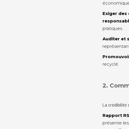
économique d
Exiger des
responsab
pratiques.
Auditer et 
représentant
Promouvoir
recyclé.
2. Comm
La crédibilit
Rapport RS
présente les