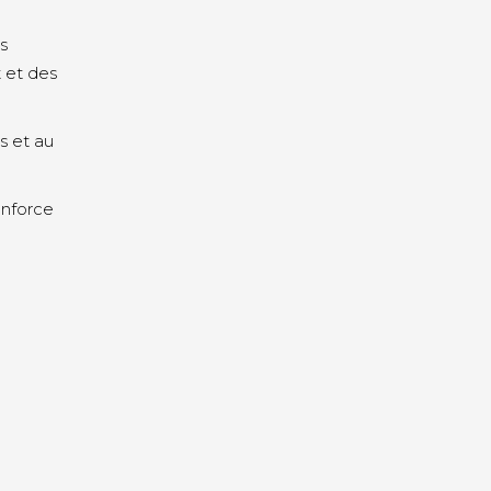
es
 et des
s et au
nforce