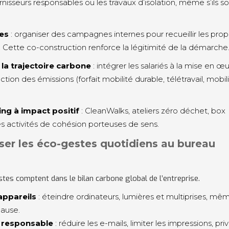
rnisseurs responsables ou les travaux d’isolation, même s’ils s
ées
: organiser des campagnes internes pour recueillir les prop
 Cette co-construction renforce la légitimité de la démarche
 la trajectoire carbone
: intégrer les salariés à la mise en œ
tion des émissions (forfait mobilité durable, télétravail, mobil
ng à impact positif
: CleanWalks, ateliers zéro déchet, box
des activités de cohésion porteuses de sens.
iser les éco-gestes quotidiens au bureau
stes comptent dans le bilan carbone global de l’entreprise.
appareils
: éteindre ordinateurs, lumières et multiprises, mê
pause.
 responsable
: réduire les e-mails, limiter les impressions, priv