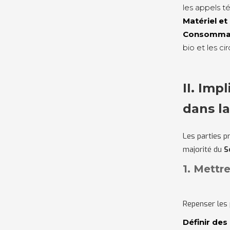
les appels t
Matériel et
Consommat
bio et les cir
II. Imp
dans la
Les parties p
majorité du
S
1. Mettr
Repenser les 
Définir des 