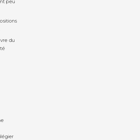
ont peu
ositions
.
uvre du
ité
me
ilégier