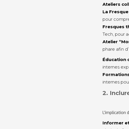
Ateliers co
La Fresque
pour compre
Fresques 
Tech, pour a
Atelier “Mo
phare afin d
Éducation 
internes exp
Formations
internes pou
2. Inclu
L’implication 
Informer e