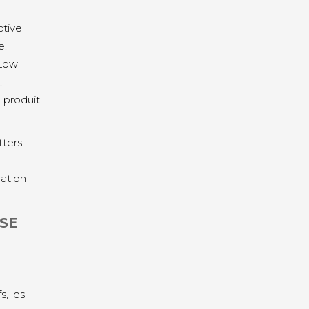
ctive
e.
 Low
.
n produit
tters
mation
RSE
s, les