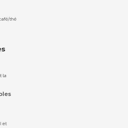
 café/thé
es
t la
.
bles
l et