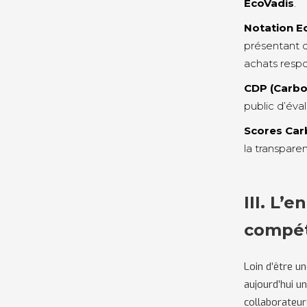
EcoVadis
.
Notation E
présentant 
achats resp
CDP (Carbo
public d’éva
Scores Car
la transparen
III. L
compét
Loin d’être u
aujourd’hui u
collaborateur