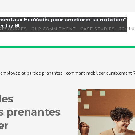
amentaux EcoVadis pour améliorer sa notation"
eplay ⏯️
RESOURCES
OUR COMMITMENT
CASE STUDIES
JOIN 
mployés et parties prenantes : comment mobiliser durablement 
des
s prenantes
er