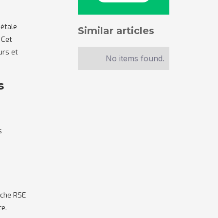
iétale
Similar articles
 Cet
urs et
No items found.
s
s
rche RSE
ce.