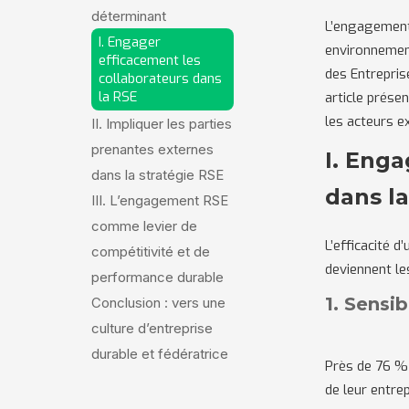
déterminant
L’engagement 
I. Engager
environnement
efficacement les
des Entrepris
collaborateurs dans
la RSE
article prése
les acteurs e
II. Impliquer les parties
prenantes externes
I. Enga
dans la stratégie RSE
dans l
III. L’engagement RSE
comme levier de
L’efficacité d
compétitivité et de
deviennent l
performance durable
1. Sensib
Conclusion : vers une
culture d’entreprise
durable et fédératrice
Près de 76 %
de leur entre