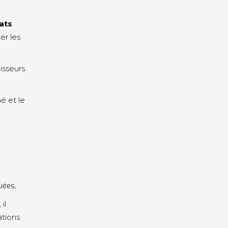
ats
ter les
nisseurs
né et le
uées.
il
ations