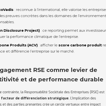
coVadis
: reconnue à l’international, elle valorise les entrepris
des preuves concrètes dans les domaines de l’environnement
onsables.
n Disclosure Project)
: ce reporting permet aux investisseur
luer la performance climatique de l’entreprise.
bone Produits (ACV)
: afficher le
score carbone produit
re
ce et différencie l’entreprise sur le marché.
’engagement RSE comme levier de
itivité et de performance durable
ne contrainte, la Responsabilité Sociétale des Entreprises (RSE) est
n
facteur de différenciation stratégique
. L’implication des
s et des parties prenantes crée un cercle vertueux entre impact