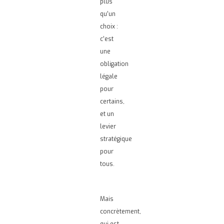
plus
qu’un
choix :
c’est
une
obligation
légale
pour
certains,
et un
levier
stratégique
pour
tous.
Mais
concrètement,