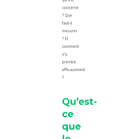
qui est
concerné
? Que
faut-il
mesurer
? Et
comment
s’y
prendre
efficacement
?
Qu’est-
ce
que
le