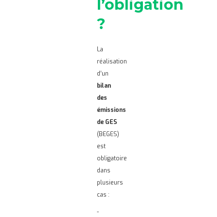
l’obligation
?
La
réalisation
d’un
bilan
des
émissions
de GES
(BEGES)
est
obligatoire
dans
plusieurs
cas :
-