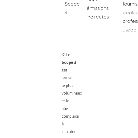
Scope
fournis
émissions
3
dépla
indirectes
profes
usage 
💡 Le
Scope 3
est
souvent
le plus
volumineux
et le
plus
complexe
à
calculer.