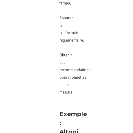
temps,
-
Assurer
la
conformité
réglementaire,
-
Obtenir
des
recommandations
opérationnelles
et sur
mesure
Exemple
:
Altopi,