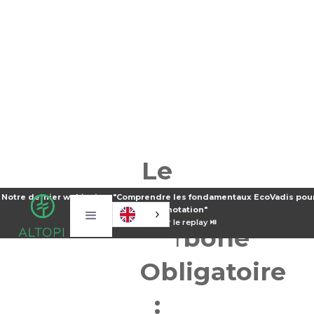
Le
Bilan
Notre dernier webinaire : "Comprendre les fondamentaux EcoVadis pou
sa notation"
⏯️
Voir le replay ⏯️
Carbone
Obligatoire
: