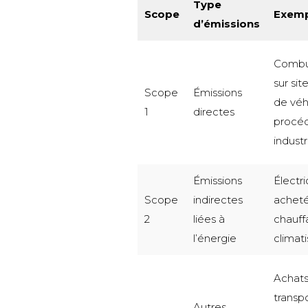
Type
Scope
Exemp
d’émissions
Combu
sur site
Scope
Émissions
de véh
1
directes
procé
industr
Émissions
Électri
Scope
indirectes
acheté
2
liées à
chauff
l’énergie
climati
Achats
transp
Autres