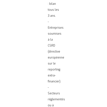
: bilan
tous les
3 ans.
-
Entreprises
soumises
à la
CSRD
(directive
européenne
sur le
reporting
extra-
financier).
-
Secteurs
réglementés
ou à