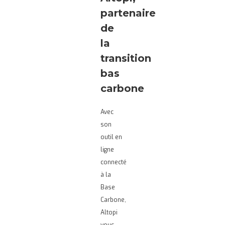
partenaire
de
la
transition
bas
carbone
Avec
son
outil en
ligne
connecté
à la
Base
Carbone,
Altopi