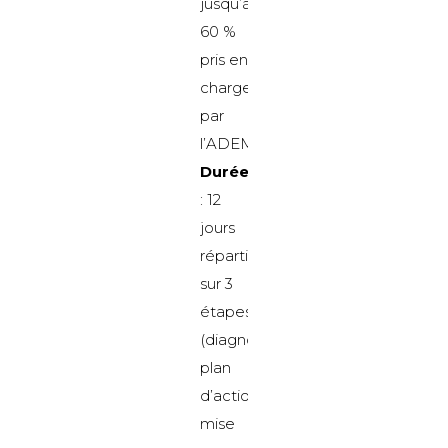
jusqu’à
60 %
pris en
charge
par
l’ADEME
Durée
: 12
jours
répartis
sur 3
étapes
(diagnostic,
plan
d’action,
mise