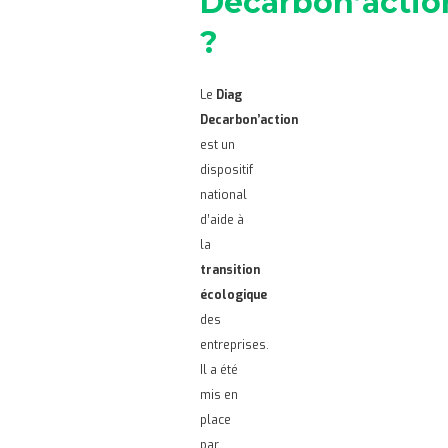
Decarbon’actio
?
Le
Diag
Decarbon’action
est un
dispositif
national
d’aide à
la
transition
écologique
des
entreprises.
Il a été
mis en
place
par