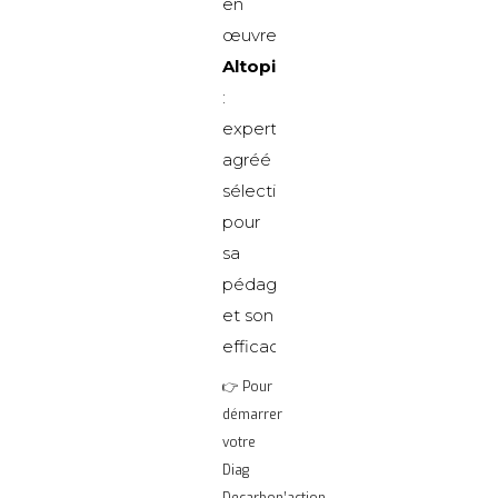
en
œuvre)
Altopi
:
expert
agréé
sélectionné
pour
sa
pédagogie
et son
efficacité
👉 Pour
démarrer
votre
Diag