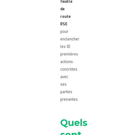
feuille
de
route
RSE
pour
enclencher
les 10
premières
actions
concrètes
avec
ses
parties
prenantes
Quels
sont