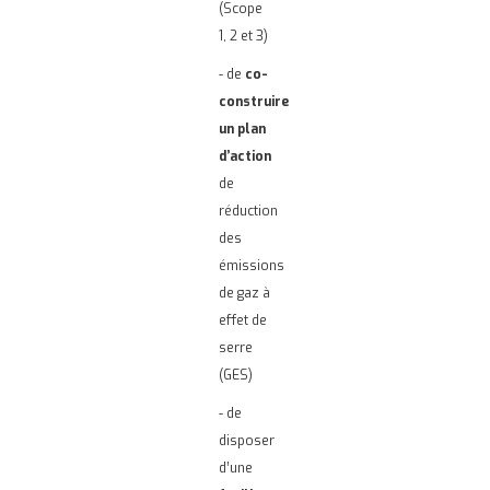
(Scope
1, 2 et 3)
- de
co-
construire
un plan
d’action
de
réduction
des
émissions
de gaz à
effet de
serre
(GES)
- de
disposer
d’une