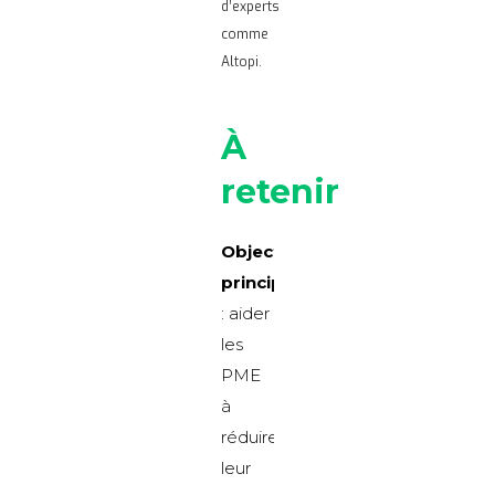
d’experts
comme
Altopi.
À
retenir
Objectif
principal
: aider
les
PME
à
réduire
leur