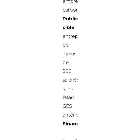
empreinte
carbone
Public
cible
:
entreprises
de
moins
de
500
salariés,
sans
Bilan
GES
antérieur
Financement
: