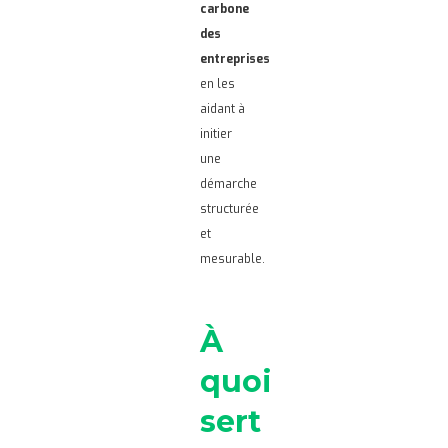
carbone
des
entreprises
en les
aidant à
initier
une
démarche
structurée
et
mesurable.
À
quoi
sert