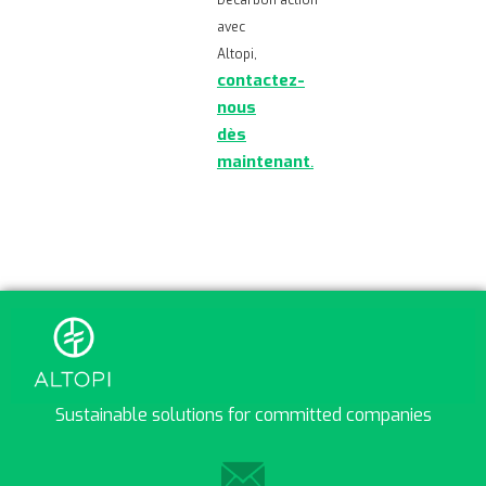
Decarbon’action
avec
Altopi,
contactez-
nous
dès
maintenant
.
Sustainable solutions for committed companies