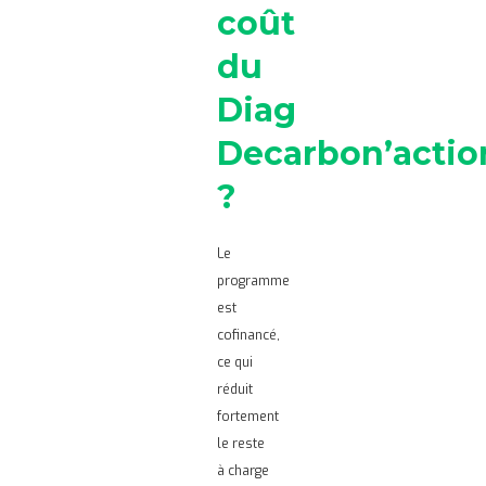
coût
du
Diag
Decarbon’actio
?
Le
programme
est
cofinancé,
ce qui
réduit
fortement
le reste
à charge