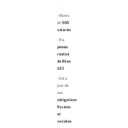
:
- Moins
de
500
salariés
- N’a
jamais
réalisé
de Bilan
GES
- Est à
jour de
ses
obligations
fiscales
et
sociales