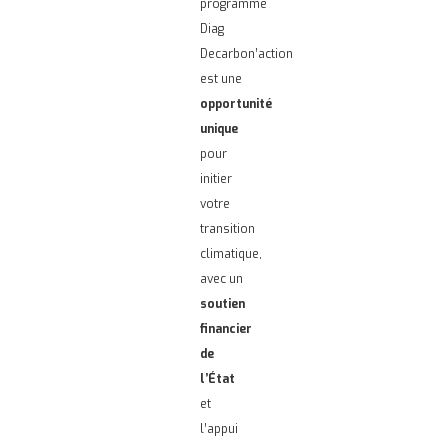
programme
Diag
Decarbon’action
est une
opportunité
unique
pour
initier
votre
transition
climatique,
avec un
soutien
financier
de
l’État
et
l’appui