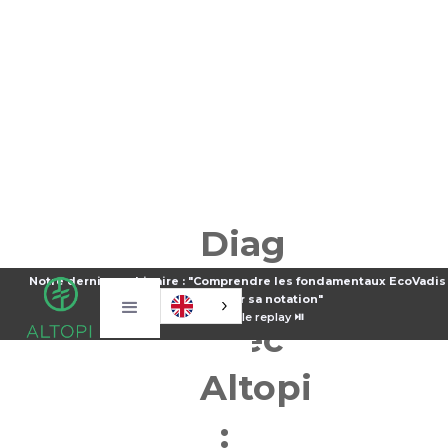
Diag
Decarbon’act
Notre dernier webinaire : "Comprendre les fondamentaux EcoVadis
améliorer sa notation"
⏯️
Voir le replay ⏯️
avec
Altopi
: