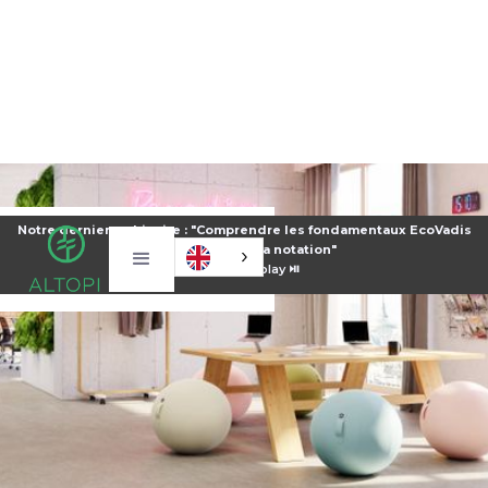
Notre dernier webinaire : "Comprendre les fondamentaux EcoVadis
pour améliorer sa notation"
⏯️
Voir le replay ⏯️